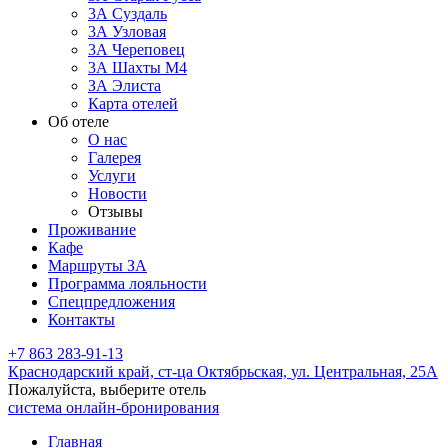
3А Суздаль
3А Узловая
3А Череповец
3А Шахты М4
ЗА Элиста
Карта отелей
Об отеле
О нас
Галерея
Услуги
Новости
Отзывы
Проживание
Кафе
Маршруты ЗА
Программа лояльности
Спецпредложения
Контакты
+7 863 283-91-13
Краснодарский край,
ст-ца Октябрьская,
ул. Центральная, 25А
Пожалуйста, выберите отель
система онлайн-бронирования
Главная