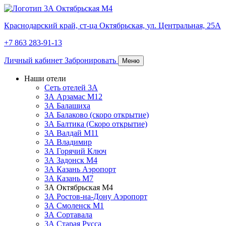
Краснодарский край,
ст-ца Октябрьская,
ул. Центральная, 25А
+7 863 283-91-13
Личный кабинет
Забронировать
Меню
Наши отели
Сеть отелей 3А
ЗА Арзамас М12
3А Балашиха
3А Балаково (скоро открытие)
3А Балтика (Скоро открытие)
3А Валдай М11
3А Владимир
ЗА Горячий Ключ
3А Задонск М4
3А Казань Аэропорт
3А Казань M7
3А Октябрьская М4
3А Ростов-на-Дону Аэропорт
ЗА Смоленск М1
ЗА Сортавала
3А Старая Русса