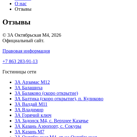
О нас
Отзывы
Отзывы
© 3А Октябрьская М4, 2026
Официальный сайт.
Правовая информация
+7 863 283-91-13
Гостиницы сети
3А Арзамас М12
3А Балашиха
3А Балаково (скоро открытие)
ЗА Балтика (скоро открытие),
п. Куликово
ЗА Валдай M11
ЗА Владимир
3А Горячий ключ
3А Задонск М4,
с. Верхнее Казачье
3А Казань Аэропорт,
с. Сокуры
3А Казань М7