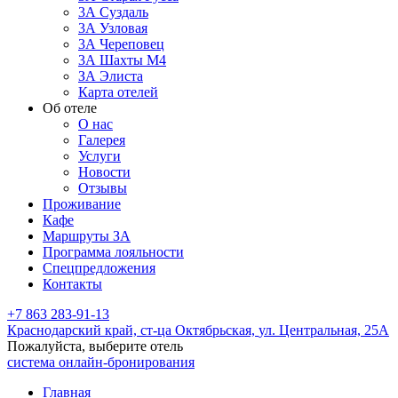
3А Суздаль
3А Узловая
3А Череповец
3А Шахты М4
ЗА Элиста
Карта отелей
Об отеле
О нас
Галерея
Услуги
Новости
Отзывы
Проживание
Кафе
Маршруты ЗА
Программа лояльности
Спецпредложения
Контакты
+7 863 283-91-13
Краснодарский край,
ст-ца Октябрьская,
ул. Центральная, 25А
Пожалуйста, выберите отель
система онлайн-бронирования
Главная