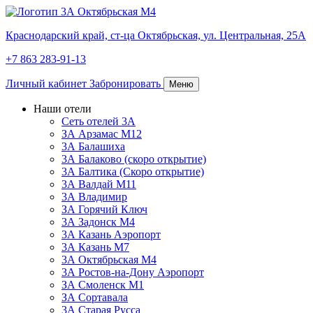
Краснодарский край,
ст-ца Октябрьская,
ул. Центральная, 25А
+7 863 283-91-13
Личный кабинет
Забронировать
Меню
Наши отели
Сеть отелей 3А
ЗА Арзамас М12
3А Балашиха
3А Балаково (скоро открытие)
3А Балтика (Скоро открытие)
3А Валдай М11
3А Владимир
ЗА Горячий Ключ
3А Задонск М4
3А Казань Аэропорт
3А Казань M7
3А Октябрьская М4
3А Ростов-на-Дону Аэропорт
ЗА Смоленск М1
ЗА Сортавала
3А Старая Русса