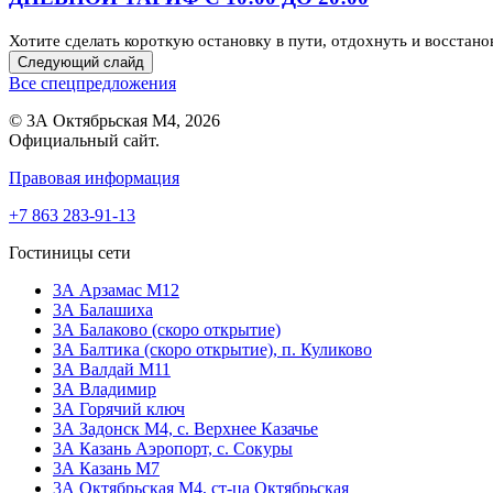
Хотите сделать короткую остановку в пути, отдохнуть и восстан
Следующий слайд
Все спецпредложения
© 3А Октябрьская М4, 2026
Официальный сайт.
Правовая информация
+7 863 283-91-13
Гостиницы сети
3А Арзамас М12
3А Балашиха
3А Балаково (скоро открытие)
ЗА Балтика (скоро открытие),
п. Куликово
ЗА Валдай M11
ЗА Владимир
3А Горячий ключ
3А Задонск М4,
с. Верхнее Казачье
3А Казань Аэропорт,
с. Сокуры
3А Казань М7
3А Октябрьская М4,
ст-ца Октябрьская